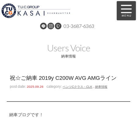
03-3687-6363
在庫車両情報
保証&サービス
Users Voice
パーツリスト
TUCとは？
納車情報
店舗情報
アクセスマップ
祝☆ご納車 2019y C200W AVG AMGライン
全国納車
特別作業
post date:
category:
2025.09.26
ベンツCクラス・CLK
,
納車情報
注文販売
自動車保険
買取無料査定
リンク
納車ブログです！
スタッフ紹介
リクルート
お問い合わせ
会社概要