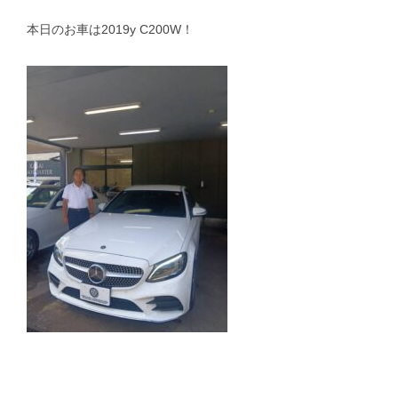
本日のお車は2019y C200W！
スタッフblog
納車blog
ホーム
T.U.C.GROUP