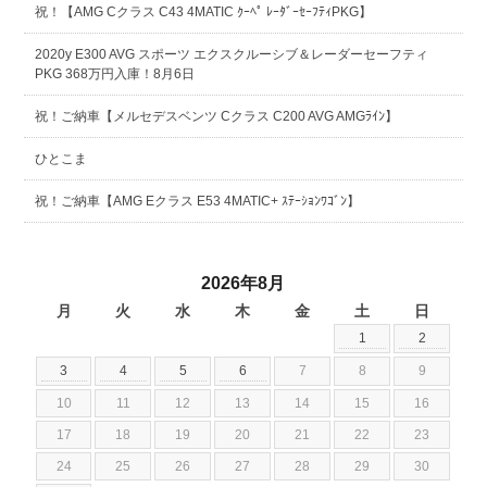
祝！【AMG Cクラス C43 4MATIC ｸｰﾍﾟ ﾚｰﾀﾞｰｾｰﾌﾃｨPKG】
2020y E300 AVG スポーツ エクスクルーシブ＆レーダーセーフティ
PKG 368万円入庫！8月6日
祝！ご納車【メルセデスベンツ Cクラス C200 AVG AMGﾗｲﾝ】
ひとこま
祝！ご納車【AMG Eクラス E53 4MATIC+ ｽﾃｰｼｮﾝﾜｺﾞﾝ】
2026年8月
月
火
水
木
金
土
日
1
2
3
4
5
6
7
8
9
10
11
12
13
14
15
16
17
18
19
20
21
22
23
24
25
26
27
28
29
30