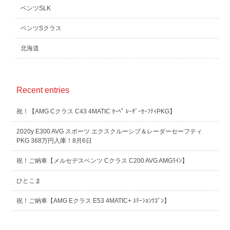
ベンツSLK
ベンツSクラス
北海道
Recent entries
祝！【AMG Cクラス C43 4MATIC ｸｰﾍﾟ ﾚｰﾀﾞｰｾｰﾌﾃｨPKG】
2020y E300 AVG スポーツ エクスクルーシブ＆レーダーセーフティ
PKG 368万円入庫！8月6日
祝！ご納車【メルセデスベンツ Cクラス C200 AVG AMGﾗｲﾝ】
ひとこま
祝！ご納車【AMG Eクラス E53 4MATIC+ ｽﾃｰｼｮﾝﾜｺﾞﾝ】