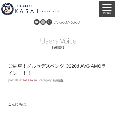
03-3687-6363
在庫車両情報
保証&サービス
Users Voice
パーツリスト
TUCとは？
納車情報
店舗情報
アクセスマップ
ご納車！メルセデスベンツ C220d AVG AMGラ
全国納車
特別作業
イン！！！
注文販売
自動車保険
post date:
category:
2025.10.16
納車情報
買取無料査定
リンク
スタッフ紹介
リクルート
こんにちは。
お問い合わせ
会社概要