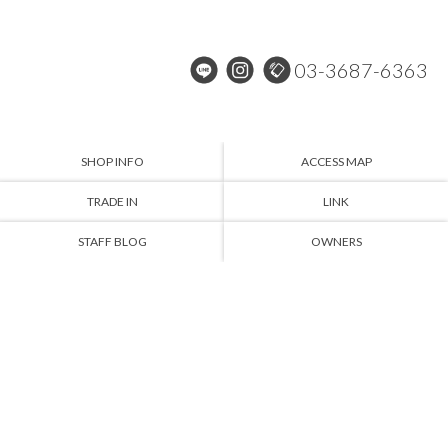
03-3687-6363
SHOP INFO
ACCESS MAP
TRADE IN
LINK
STAFF BLOG
OWNERS