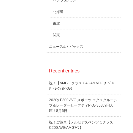
ベンツSクラス
北海道
東北
関東
ニュース&トピックス
Recent entries
祝！【AMG Cクラス C43 4MATIC ｸｰﾍﾟ ﾚｰ
ﾀﾞｰｾｰﾌﾃｨPKG】
2020y E300 AVG スポーツ エクスクルーシ
ブ＆レーダーセーフティPKG 368万円入
庫！8月6日
祝！ご納車【メルセデスベンツ Cクラス
C200 AVG AMGﾗｲﾝ】