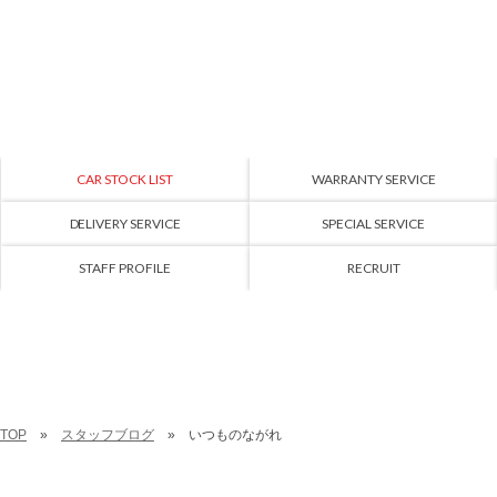
CAR STOCK LIST
WARRANTY SERVICE
DELIVERY SERVICE
SPECIAL SERVICE
STAFF PROFILE
RECRUIT
TOP
スタッフブログ
いつものながれ