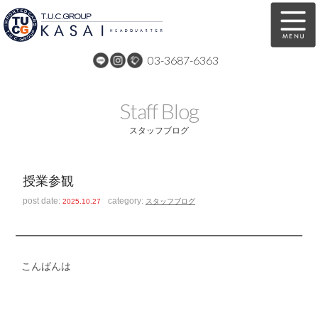
03-3687-6363
在庫車両情報
保証&サービス
Staff Blog
パーツリスト
TUCとは？
スタッフブログ
店舗情報
アクセスマップ
授業参観
全国納車
特別作業
post date:
category:
2025.10.27
スタッフブログ
注文販売
自動車保険
買取無料査定
リンク
こんばんは
スタッフ紹介
リクルート
お問い合わせ
会社概要