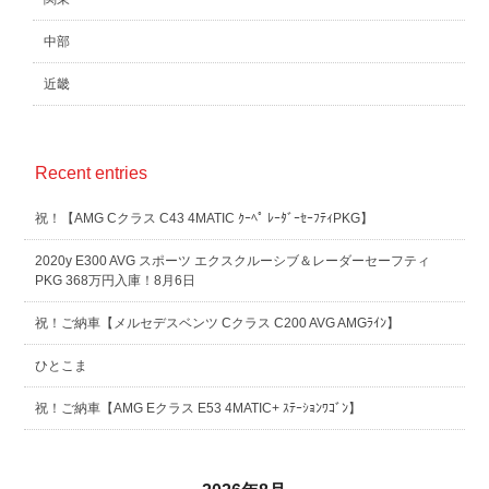
中部
近畿
Recent entries
祝！【AMG Cクラス C43 4MATIC ｸｰﾍﾟ ﾚｰﾀﾞｰｾｰﾌﾃｨPKG】
2020y E300 AVG スポーツ エクスクルーシブ＆レーダーセーフティ
PKG 368万円入庫！8月6日
祝！ご納車【メルセデスベンツ Cクラス C200 AVG AMGﾗｲﾝ】
ひとこま
祝！ご納車【AMG Eクラス E53 4MATIC+ ｽﾃｰｼｮﾝﾜｺﾞﾝ】