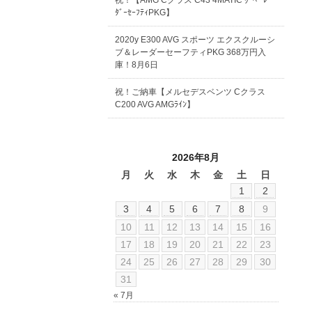
祝！【AMG Cクラス C43 4MATIC ｸｰﾍﾟ ﾚｰ
ﾀﾞｰｾｰﾌﾃｨPKG】
2020y E300 AVG スポーツ エクスクルーシ
ブ＆レーダーセーフティPKG 368万円入
庫！8月6日
祝！ご納車【メルセデスベンツ Cクラス
C200 AVG AMGﾗｲﾝ】
2026年8月
月
火
水
木
金
土
日
1
2
3
4
5
6
7
8
9
10
11
12
13
14
15
16
17
18
19
20
21
22
23
24
25
26
27
28
29
30
31
« 7月