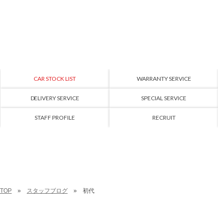
CAR STOCK LIST
WARRANTY SERVICE
DELIVERY SERVICE
SPECIAL SERVICE
STAFF PROFILE
RECRUIT
TOP
スタッフブログ
初代