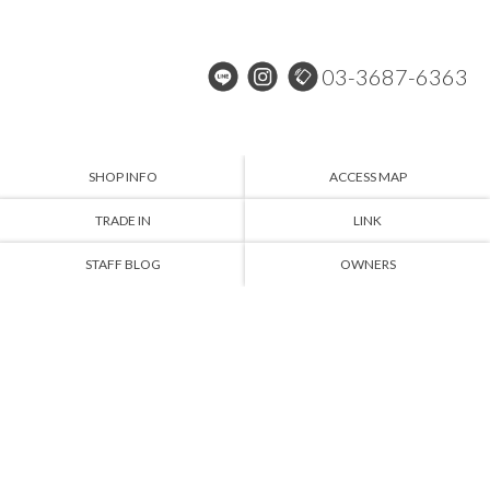
03-3687-6363
SHOP INFO
ACCESS MAP
TRADE IN
LINK
STAFF BLOG
OWNERS