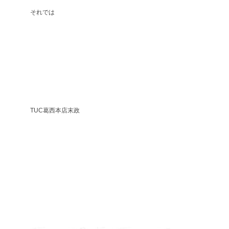
それでは
TUC葛西本店末政