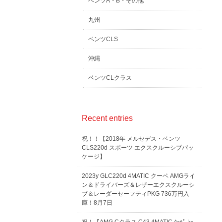
ベンツA・B・その他
九州
ベンツCLS
沖縄
ベンツCLクラス
Recent entries
祝！！【2018年 メルセデス・ベンツ
CLS220d スポーツ エクスクルーシブパッ
ケージ】
2023y GLC220d 4MATIC クーペ AMGライ
ン＆ドライバーズ＆レザーエクスクルーシ
ブ＆レーダーセーフティPKG 736万円入
庫！8月7日