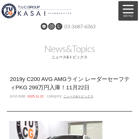
03-3687-6363
在庫車両情報
保証&サービス
News&Topics
パーツリスト
TUCとは？
ニュース&トピックス
店舗情報
アクセスマップ
2019y C200 AVG AMGライン レーダーセーフテ
全国納車
特別作業
ィPKG 299万円入庫！11月22日
注文販売
自動車保険
post date:
category:
2025.11.22
ニュース&トピックス
買取無料査定
リンク
スタッフ紹介
リクルート
お問い合わせ
会社概要