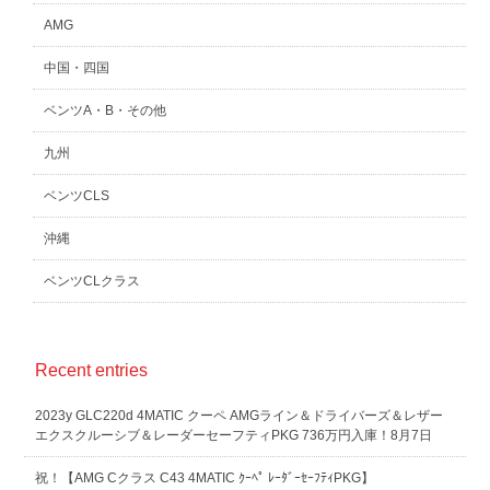
AMG
中国・四国
ベンツA・B・その他
九州
ベンツCLS
沖縄
ベンツCLクラス
Recent entries
2023y GLC220d 4MATIC クーペ AMGライン＆ドライバーズ＆レザー
エクスクルーシブ＆レーダーセーフティPKG 736万円入庫！8月7日
祝！【AMG Cクラス C43 4MATIC ｸｰﾍﾟ ﾚｰﾀﾞｰｾｰﾌﾃｨPKG】