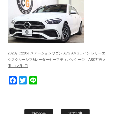
スタッフblog
納車blog
ホーム
T.U.C.GROUP
2023y C220d ステーションワゴン AVG AMGライン レザーエ
クスクルーシブ&レーダーセーフティパッケージ ASK万円入
庫！12月2日
Facebook
Twitter
Line
前の記事
次の記事