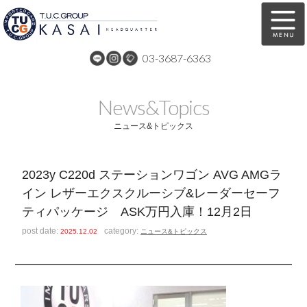
03-3687-6363
在庫車両情報
保証&サービス
News&Topics
パーツリスト
TUCとは？
ニュース&トピックス
店舗情報
アクセスマップ
2023y C220d ステーションワゴン AVG AMGラ
全国納車
特別作業
イン レザーエクスクルーシブ&レーダーセーフ
ティパッケージ ASK万円入庫！12月2日
注文販売
自動車保険
post date:
category:
2025.12.02
ニュース&トピックス
買取無料査定
リンク
スタッフ紹介
リクルート
お問い合わせ
会社概要