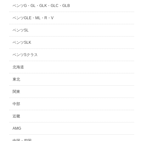
ベンツG・GL・GLK・GLC・GLB
ベンツGLE・ML・R・V
ベンツSL
ベンツSLK
ベンツSクラス
北海道
東北
関東
中部
近畿
AMG
中国・四国