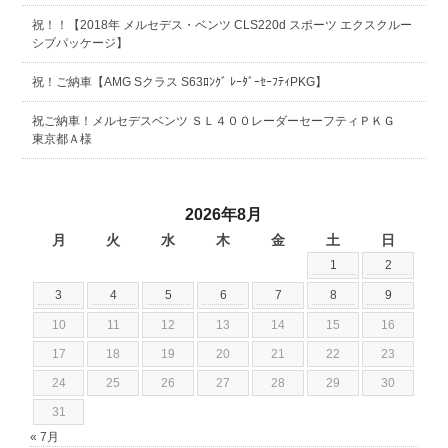
祝！！【2018年 メルセデス・ベンツ CLS220d スポーツ エクスクルー
シブパッケージ】
祝！ご納車【AMG Sクラス S63ﾛﾝｸﾞ ﾚｰﾀﾞｰｾｰﾌﾃｨPKG】
祝ご納車！メルセデスベンツ ＳＬ４００レーダーセーフティＰＫＧ
東京都Ａ様
2026年8月
月
火
水
木
金
土
日
1
2
3
4
5
6
7
8
9
10
11
12
13
14
15
16
17
18
19
20
21
22
23
24
25
26
27
28
29
30
31
« 7月