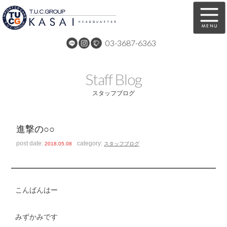
03-3687-6363
在庫車両情報
保証&サービス
Staff Blog
パーツリスト
TUCとは？
スタッフブログ
店舗情報
アクセスマップ
進撃の○○
全国納車
特別作業
post date:
category:
2018.05.08
スタッフブログ
注文販売
自動車保険
買取無料査定
リンク
こんばんはー
スタッフ紹介
リクルート
みずかみです
お問い合わせ
会社概要