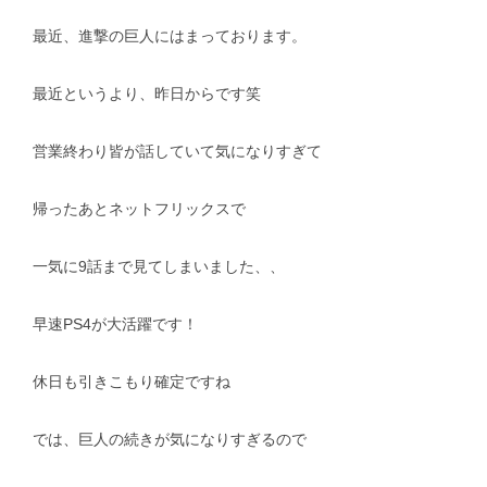
最近、進撃の巨人にはまっております。
スタッフblog
納車blog
ホーム
T.U.C.GROUP
最近というより、昨日からです笑
営業終わり皆が話していて気になりすぎて
帰ったあとネットフリックスで
一気に9話まで見てしまいました、、
早速PS4が大活躍です！
休日も引きこもり確定ですね
では、巨人の続きが気になりすぎるので