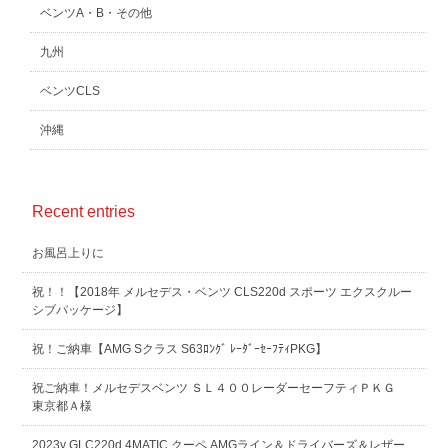
ベンツA・B・その他
九州
ベンツCLS
沖縄
Recent entries
お風呂上りに
祝！！【2018年 メルセデス・ベンツ CLS220d スポーツ エクスクルー
シブパッケージ】
祝！ご納車【AMG Sクラス S63ﾛﾝｸﾞ ﾚｰﾀﾞｰｾｰﾌﾃｨPKG】
祝ご納車！メルセデスベンツ ＳＬ４００レーダーセーフティＰＫＧ
東京都Ａ様
2023y GLC220d 4MATIC クーペ AMGライン＆ドライバーズ＆レザー