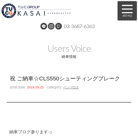
03-3687-6363
在庫車両情報
保証&サービス
Users Voice
パーツリスト
TUCとは？
納車情報
店舗情報
アクセスマップ
祝 ご納車☆CLS550シューティングブレーク
全国納車
特別作業
post date:
category:
2018.05.25
ベンツCLS
注文販売
自動車保険
買取無料査定
リンク
スタッフ紹介
リクルート
納車ブログ参りますっ
お問い合わせ
会社概要