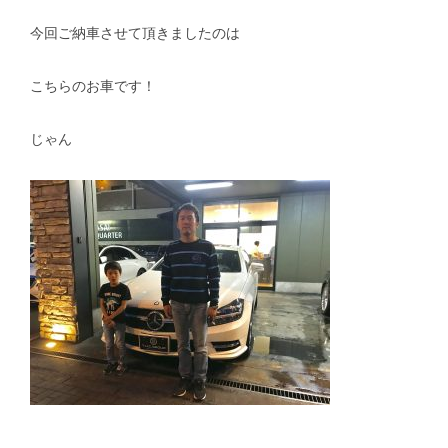
今回ご納車させて頂きましたのは
スタッフblog
納車blog
ホーム
T.U.C.GROUP
こちらのお車です！
じゃん