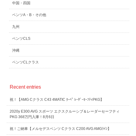
中国・四国
ベンツA・B・その他
九州
ベンツCLS
沖縄
ベンツCLクラス
Recent entries
祝！【AMG Cクラス C43 4MATIC ｸｰﾍﾟ ﾚｰﾀﾞｰｾｰﾌﾃｨPKG】
2020y E300 AVG スポーツ エクスクルーシブ＆レーダーセーフティ
PKG 368万円入庫！8月6日
祝！ご納車【メルセデスベンツ Cクラス C200 AVG AMGﾗｲﾝ】