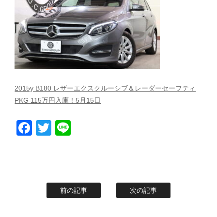
スタッフblog
納車blog
ホーム
T.U.C.GROUP
2015y B180 レザーエクスクルーシブ＆レーダーセーフティ
PKG 115万円入庫！5月15日
Facebook
Twitter
Line
前の記事
次の記事