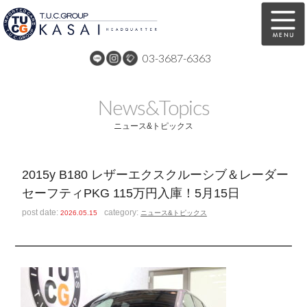
03-3687-6363
在庫車両情報
保証&サービス
News&Topics
パーツリスト
TUCとは？
ニュース&トピックス
店舗情報
アクセスマップ
2015y B180 レザーエクスクルーシブ＆レーダー
全国納車
特別作業
セーフティPKG 115万円入庫！5月15日
注文販売
自動車保険
post date:
category:
2026.05.15
ニュース&トピックス
買取無料査定
リンク
スタッフ紹介
リクルート
お問い合わせ
会社概要