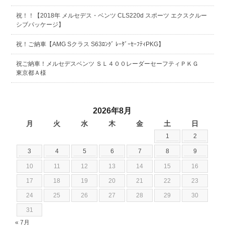
祝！！【2018年 メルセデス・ベンツ CLS220d スポーツ エクスクルー
シブパッケージ】
祝！ご納車【AMG Sクラス S63ﾛﾝｸﾞ ﾚｰﾀﾞｰｾｰﾌﾃｨPKG】
祝ご納車！メルセデスベンツ ＳＬ４００レーダーセーフティＰＫＧ
東京都Ａ様
2026年8月
月
火
水
木
金
土
日
1
2
3
4
5
6
7
8
9
10
11
12
13
14
15
16
17
18
19
20
21
22
23
24
25
26
27
28
29
30
31
« 7月