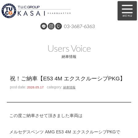
03-3687-6363
在庫車両情報
保証&サービス
Users Voice
パーツリスト
TUCとは？
納車情報
店舗情報
アクセスマップ
祝！ご納車【E53 4M エクスクルーシブPKG】
全国納車
特別作業
post date:
category:
2026.05.17
納車情報
注文販売
自動車保険
買取無料査定
リンク
この度ご納車させて頂きました車両は
スタッフ紹介
リクルート
メルセデスベンツ AMG E53 4M エクスクルーシブPKGで
お問い合わせ
会社概要