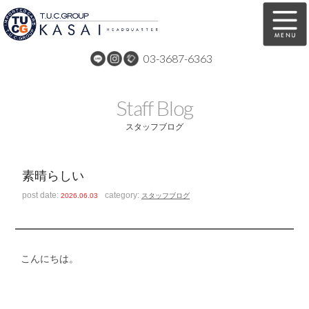
03-3687-6363
在庫車両情報
保証&サービス
Staff Blog
パーツリスト
TUCとは？
スタッフブログ
店舗情報
アクセスマップ
素晴らしい
全国納車
特別作業
post date:
category:
2026.06.03
スタッフブログ
注文販売
自動車保険
買取無料査定
リンク
こんにちは。
スタッフ紹介
リクルート
お問い合わせ
会社概要