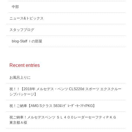
中部
ニュース&トピックス
スタッフブログ
blog-Staff Ｉの部屋
Recent entries
お風呂上りに
祝！！【2018年 メルセデス・ベンツ CLS220d スポーツ エクスクルー
シブパッケージ】
祝！ご納車【AMG Sクラス S63ﾛﾝｸﾞ ﾚｰﾀﾞｰｾｰﾌﾃｨPKG】
祝ご納車！メルセデスベンツ ＳＬ４００レーダーセーフティＰＫＧ
東京都Ａ様