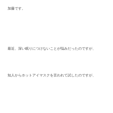
加藤です。
スタッフblog
納車blog
ホーム
T.U.C.GROUP
最近、深い眠りにつけないことが悩みだったのですが、
知人からホットアイマスクを言われて試したのですが、