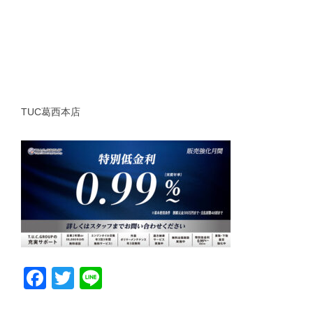
TUC葛西本店
Facebook
Twitter
Line