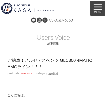
03-3687-6363
在庫車両情報
保証&サービス
Users Voice
パーツリスト
TUCとは？
納車情報
店舗情報
アクセスマップ
ご納車！メルセデスベンツ GLC300 4MATIC
全国納車
特別作業
AMGライン！！！
注文販売
自動車保険
post date:
category:
2026.06.12
納車情報
買取無料査定
リンク
スタッフ紹介
リクルート
こんにちは。
お問い合わせ
会社概要