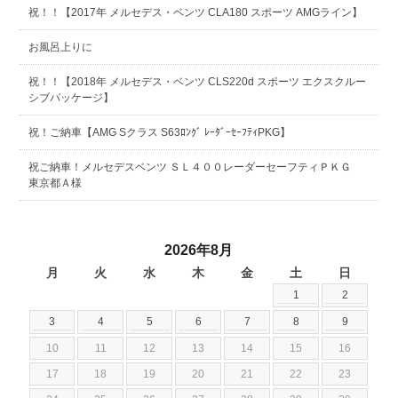
祝！！【2017年 メルセデス・ベンツ CLA180 スポーツ AMGライン】
お風呂上りに
祝！！【2018年 メルセデス・ベンツ CLS220d スポーツ エクスクルー
シブパッケージ】
祝！ご納車【AMG Sクラス S63ﾛﾝｸﾞ ﾚｰﾀﾞｰｾｰﾌﾃｨPKG】
祝ご納車！メルセデスベンツ ＳＬ４００レーダーセーフティＰＫＧ
東京都Ａ様
2026年8月
月
火
水
木
金
土
日
1
2
3
4
5
6
7
8
9
10
11
12
13
14
15
16
17
18
19
20
21
22
23