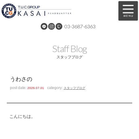
03-3687-6363
在庫車両情報
保証&サービス
Staff Blog
パーツリスト
TUCとは？
スタッフブログ
店舗情報
アクセスマップ
うわさの
全国納車
特別作業
post date:
category:
2026.07.01
スタッフブログ
注文販売
自動車保険
買取無料査定
リンク
こんにちは。
スタッフ紹介
リクルート
お問い合わせ
会社概要