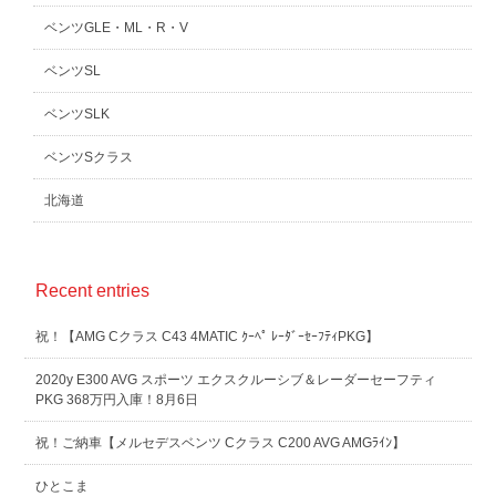
ベンツGLE・ML・R・V
ベンツSL
ベンツSLK
ベンツSクラス
北海道
Recent entries
祝！【AMG Cクラス C43 4MATIC ｸｰﾍﾟ ﾚｰﾀﾞｰｾｰﾌﾃｨPKG】
2020y E300 AVG スポーツ エクスクルーシブ＆レーダーセーフティ
PKG 368万円入庫！8月6日
祝！ご納車【メルセデスベンツ Cクラス C200 AVG AMGﾗｲﾝ】
ひとこま