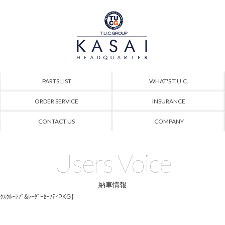
PARTS LIST
WHAT'S T.U.C.
ORDER SERVICE
INSURANCE
CONTACT US
COMPANY
Users Voice
納車情報
ｽｸﾙｰｼﾌﾞ&ﾚｰﾀﾞｰｾｰﾌﾃｨPKG】