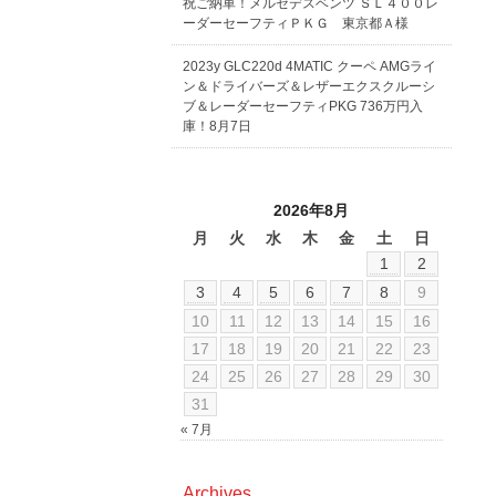
祝ご納車！メルセデスベンツ ＳＬ４００レ
ーダーセーフティＰＫＧ 東京都Ａ様
2023y GLC220d 4MATIC クーペ AMGライ
ン＆ドライバーズ＆レザーエクスクルーシ
ブ＆レーダーセーフティPKG 736万円入
庫！8月7日
2026年8月
月
火
水
木
金
土
日
1
2
3
4
5
6
7
8
9
10
11
12
13
14
15
16
17
18
19
20
21
22
23
24
25
26
27
28
29
30
31
« 7月
Archives