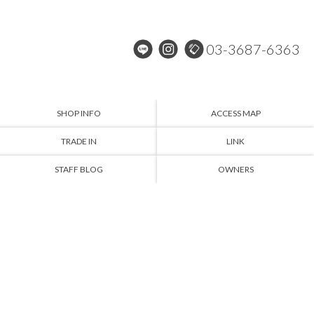
03-3687-6363
SHOP INFO
ACCESS MAP
TRADE IN
LINK
STAFF BLOG
OWNERS