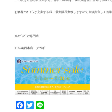
この度は数ある販売店より、弊社の車両をご購入頂き誠に有難う御座い
お客様のｶｰﾗｲﾌが充実する様、最大限尽力致しますので今後共宜しくお
ﾒﾙｾﾃﾞｽﾍﾞﾝﾂ専門店
TUC葛西本店 タカギ
Facebook
Twitter
Line