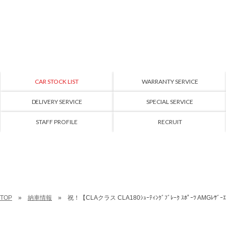
CAR STOCK LIST
WARRANTY SERVICE
DELIVERY SERVICE
SPECIAL SERVICE
STAFF PROFILE
RECRUIT
TOP
納車情報
祝！【CLAクラス CLA180ｼｭｰﾃｨﾝｸﾞﾌﾞﾚｰｸ ｽﾎﾟｰﾂ AMGﾚｻﾞｰｴｸ