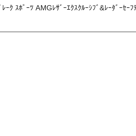
ｸ ｽﾎﾟｰﾂ AMGﾚｻﾞｰｴｸｽｸﾙｰｼﾌﾞ&ﾚｰﾀﾞｰｾｰ