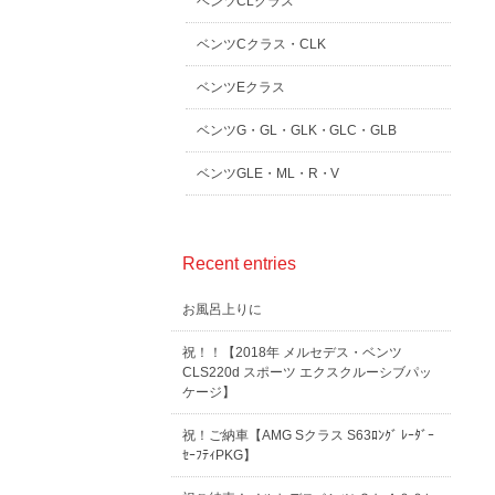
ベンツCLクラス
ベンツCクラス・CLK
ベンツEクラス
ベンツG・GL・GLK・GLC・GLB
ベンツGLE・ML・R・V
Recent entries
お風呂上りに
祝！！【2018年 メルセデス・ベンツ
CLS220d スポーツ エクスクルーシブパッ
ケージ】
祝！ご納車【AMG Sクラス S63ﾛﾝｸﾞ ﾚｰﾀﾞｰ
ｾｰﾌﾃｨPKG】