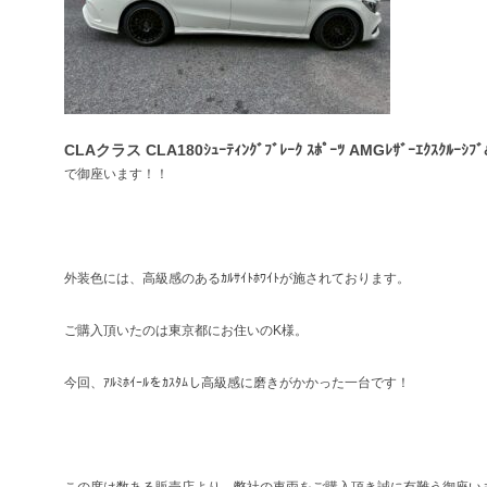
CLAクラス CLA180ｼｭｰﾃｨﾝｸﾞﾌﾞﾚｰｸ ｽﾎﾟｰﾂ AMGﾚｻﾞｰｴｸｽｸﾙｰｼﾌﾞ
で御座います！！
外装色には、高級感のあるｶﾙｻｲﾄﾎﾜｲﾄが施されております。
ご購入頂いたのは東京都にお住いのK様。
今回、ｱﾙﾐﾎｲｰﾙをｶｽﾀﾑし高級感に磨きがかかった一台です！