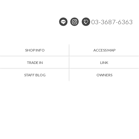
03-3687-6363
SHOP INFO
ACCESS MAP
TRADE IN
LINK
STAFF BLOG
OWNERS