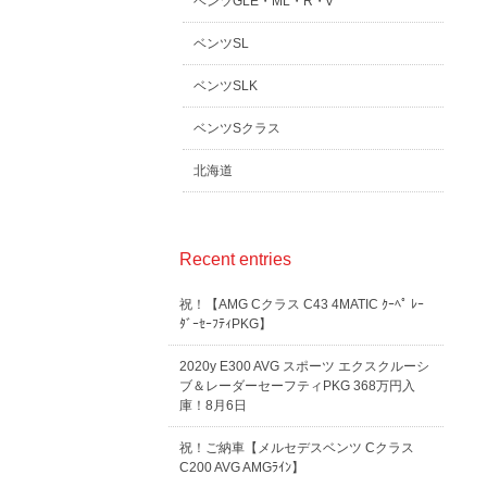
ベンツGLE・ML・R・V
ベンツSL
ベンツSLK
ベンツSクラス
北海道
Recent entries
祝！【AMG Cクラス C43 4MATIC ｸｰﾍﾟ ﾚｰ
ﾀﾞｰｾｰﾌﾃｨPKG】
2020y E300 AVG スポーツ エクスクルーシ
ブ＆レーダーセーフティPKG 368万円入
庫！8月6日
祝！ご納車【メルセデスベンツ Cクラス
C200 AVG AMGﾗｲﾝ】