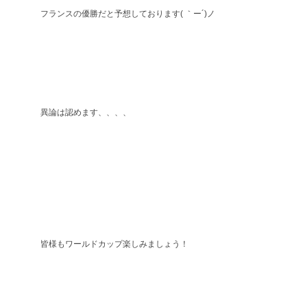
フランスの優勝だと予想しております( ｀ー´)ノ
異論は認めます、、、、
皆様もワールドカップ楽しみましょう！