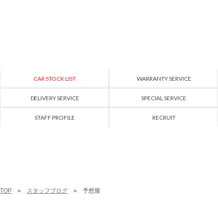
CAR STOCK LIST
WARRANTY SERVICE
DELIVERY SERVICE
SPECIAL SERVICE
STAFF PROFILE
RECRUIT
TOP
スタッフブログ
予想屋