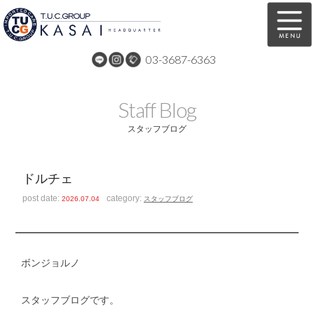
03-3687-6363
在庫車両情報
保証&サービス
Staff Blog
パーツリスト
TUCとは？
スタッフブログ
店舗情報
アクセスマップ
ドルチェ
全国納車
特別作業
post date:
category:
2026.07.04
スタッフブログ
注文販売
自動車保険
買取無料査定
リンク
ボンジョルノ
スタッフ紹介
リクルート
スタッフブログです。
お問い合わせ
会社概要