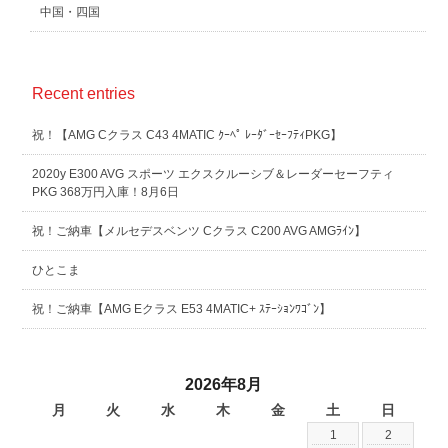
中国・四国
Recent entries
祝！【AMG Cクラス C43 4MATIC ｸｰﾍﾟ ﾚｰﾀﾞｰｾｰﾌﾃｨPKG】
2020y E300 AVG スポーツ エクスクルーシブ＆レーダーセーフティ
PKG 368万円入庫！8月6日
祝！ご納車【メルセデスベンツ Cクラス C200 AVG AMGﾗｲﾝ】
ひとこま
祝！ご納車【AMG Eクラス E53 4MATIC+ ｽﾃｰｼｮﾝﾜｺﾞﾝ】
2026年8月
月
火
水
木
金
土
日
1
2