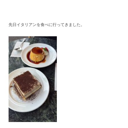
スタッフblog
納車blog
ホーム
T.U.C.GROUP
先日イタリアンを食べに行ってきました。