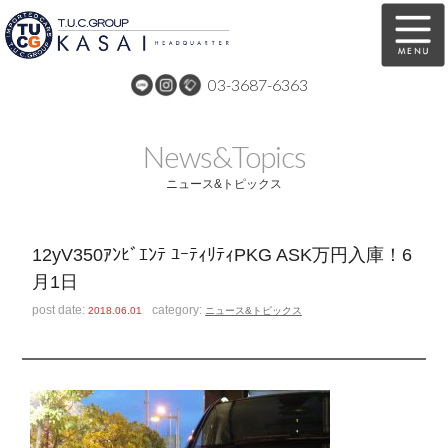
03-3687-6363
在庫車両情報
保証&サービス
News&Topics
パーツリスト
TUCとは？
ニュース&トピックス
店舗情報
アクセスマップ
12yV350ｱﾝﾋﾞｴﾝﾃ ﾕｰﾃｨﾘﾃｨPKG ASK万円入庫！6
全国納車
特別作業
月1日
注文販売
自動車保険
post date:
category:
2018.06.01
ニュース&トピックス
買取無料査定
リンク
スタッフ紹介
リクルート
お問い合わせ
会社概要