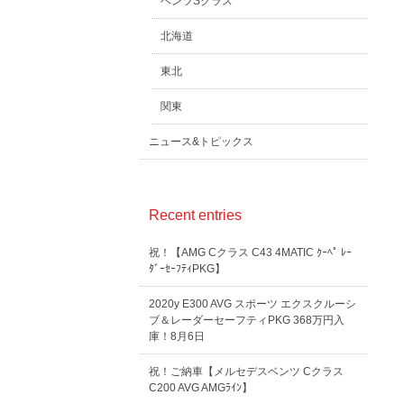
ベンツSクラス
北海道
東北
関東
ニュース&トピックス
Recent entries
祝！【AMG Cクラス C43 4MATIC ｸｰﾍﾟ ﾚｰ
ﾀﾞｰｾｰﾌﾃｨPKG】
2020y E300 AVG スポーツ エクスクルーシ
ブ＆レーダーセーフティPKG 368万円入
庫！8月6日
祝！ご納車【メルセデスベンツ Cクラス
C200 AVG AMGﾗｲﾝ】