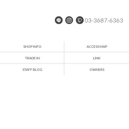
03-3687-6363
SHOP INFO
ACCESS MAP
TRADE IN
LINK
STAFF BLOG
OWNERS