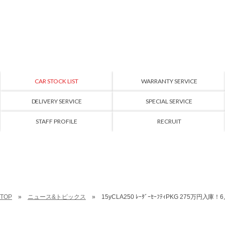
CAR STOCK LIST
WARRANTY SERVICE
DELIVERY SERVICE
SPECIAL SERVICE
STAFF PROFILE
RECRUIT
TOP
ニュース&トピックス
15yCLA250 ﾚｰﾀﾞｰｾｰﾌﾃｨPKG 275万円入庫！