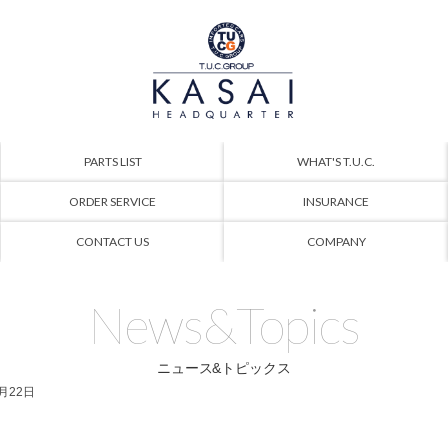
PARTS LIST
WHAT'S T.U.C.
ORDER SERVICE
INSURANCE
CONTACT US
COMPANY
News&Topics
ニュース&トピックス
6月22日