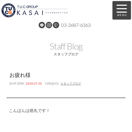
03-3687-6363
在庫車両情報
保証&サービス
Staff Blog
パーツリスト
TUCとは？
スタッフブログ
店舗情報
アクセスマップ
お疲れ様
全国納車
特別作業
post date:
category:
2018.07.20
スタッフブログ
注文販売
自動車保険
買取無料査定
リンク
こんばんは徳丸です！
スタッフ紹介
リクルート
お問い合わせ
会社概要