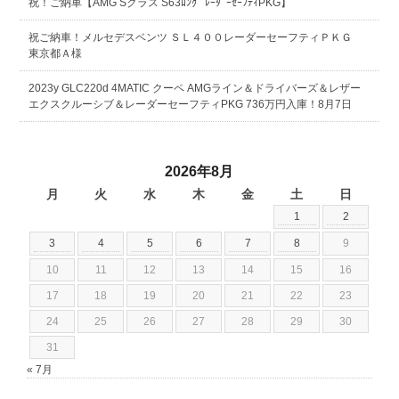
祝！ご納車【AMG Sクラス S63ﾛﾝｸﾞ ﾚｰﾀﾞｰｾｰﾌﾃｨPKG】
祝ご納車！メルセデスベンツ ＳＬ４００レーダーセーフティＰＫＧ
東京都Ａ様
2023y GLC220d 4MATIC クーペ AMGライン＆ドライバーズ＆レザー
エクスクルーシブ＆レーダーセーフティPKG 736万円入庫！8月7日
2026年8月
月
火
水
木
金
土
日
1
2
3
4
5
6
7
8
9
10
11
12
13
14
15
16
17
18
19
20
21
22
23
24
25
26
27
28
29
30
31
« 7月