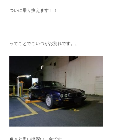
ついに乗り換えます！！
スタッフblog
納車blog
ホーム
T.U.C.GROUP
ってことでこいつがお別れです。。
色々と思い出深い一台です。