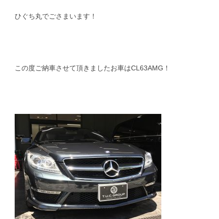
ひぐち丸でごさまいます！
スタッフblog
納車blog
ホーム
T.U.C.GROUP
この度ご納車させて頂きましたお車はCL63AMG！