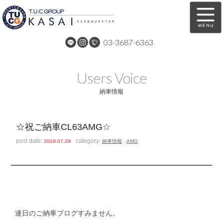
03-3687-6363
在庫車両情報
保証&サービス
Users Voice
パーツリスト
TUCとは？
納車情報
店舗情報
アクセスマップ
☆祝ご納車CL63AMG☆
全国納車
特別作業
post date:
category:
2018.07.29
納車情報
,
AMG
注文販売
自動車保険
買取無料査定
リンク
スタッフ紹介
リクルート
連日のご納車ブログすみません。
お問い合わせ
会社概要