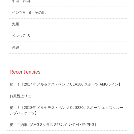
中国・四国
ベンツA・B・その他
九州
ベンツCLS
沖縄
Recent entries
祝！！【2017年 メルセデス・ベンツ CLA180 スポーツ AMGライン】
お風呂上りに
祝！！【2018年 メルセデス・ベンツ CLS220d スポーツ エクスクルー
シブパッケージ】
祝！ご納車【AMG Sクラス S63ﾛﾝｸﾞ ﾚｰﾀﾞｰｾｰﾌﾃｨPKG】