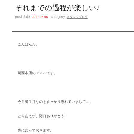
それまでの過程が楽しい♪
post date:
category:
2017.06.06
スタッフブログ
こんばんわ。
葛西本店のsoldierです。
今月誕生月なのをすっかり忘れていまして…。
とりあえず、野口ありがとう！
先に言っておきます。