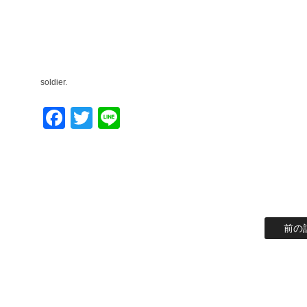
soldier.
Facebook
Twitter
Line
前の