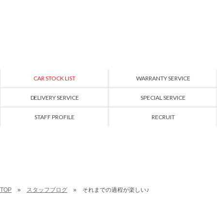
CAR STOCK LIST
WARRANTY SERVICE
DELIVERY SERVICE
SPECIAL SERVICE
STAFF PROFILE
RECRUIT
TOP
スタッフブログ
それまでの過程が楽しい♪