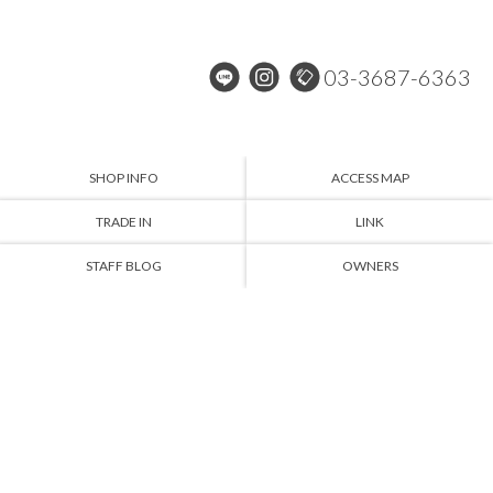
03-3687-6363
SHOP INFO
ACCESS MAP
TRADE IN
LINK
STAFF BLOG
OWNERS