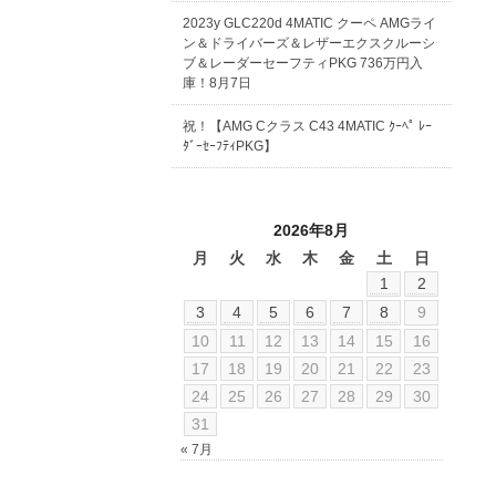
2023y GLC220d 4MATIC クーペ AMGライ
ン＆ドライバーズ＆レザーエクスクルーシ
ブ＆レーダーセーフティPKG 736万円入
庫！8月7日
祝！【AMG Cクラス C43 4MATIC ｸｰﾍﾟ ﾚｰ
ﾀﾞｰｾｰﾌﾃｨPKG】
2026年8月
月
火
水
木
金
土
日
1
2
3
4
5
6
7
8
9
10
11
12
13
14
15
16
17
18
19
20
21
22
23
24
25
26
27
28
29
30
31
« 7月