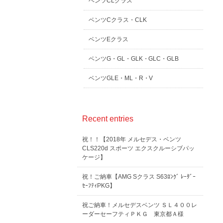
ベンツCLクラス
ベンツCクラス・CLK
ベンツEクラス
ベンツG・GL・GLK・GLC・GLB
ベンツGLE・ML・R・V
Recent entries
祝！！【2018年 メルセデス・ベンツ
CLS220d スポーツ エクスクルーシブパッ
ケージ】
祝！ご納車【AMG Sクラス S63ﾛﾝｸﾞ ﾚｰﾀﾞｰ
ｾｰﾌﾃｨPKG】
祝ご納車！メルセデスベンツ ＳＬ４００レ
ーダーセーフティＰＫＧ 東京都Ａ様