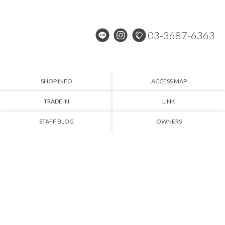
03-3687-6363
SHOP INFO
ACCESS MAP
TRADE IN
LINK
STAFF BLOG
OWNERS