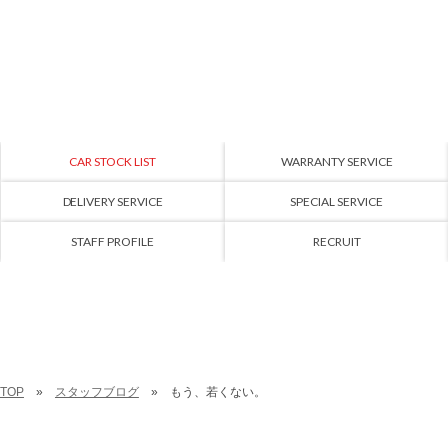
CAR STOCK LIST
WARRANTY SERVICE
DELIVERY SERVICE
SPECIAL SERVICE
STAFF PROFILE
RECRUIT
TOP
スタッフブログ
もう、若くない。