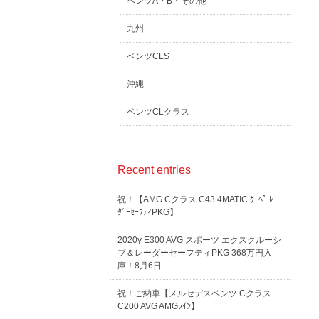
ベンツA・B・その他
九州
ベンツCLS
沖縄
ベンツCLクラス
Recent entries
祝！【AMG Cクラス C43 4MATIC ｸｰﾍﾟ ﾚｰ
ﾀﾞｰｾｰﾌﾃｨPKG】
2020y E300 AVG スポーツ エクスクルーシ
ブ＆レーダーセーフティPKG 368万円入
庫！8月6日
祝！ご納車【メルセデスベンツ Cクラス
C200 AVG AMGﾗｲﾝ】