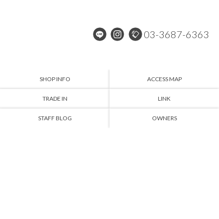
03-3687-6363
SHOP INFO
ACCESS MAP
TRADE IN
LINK
STAFF BLOG
OWNERS