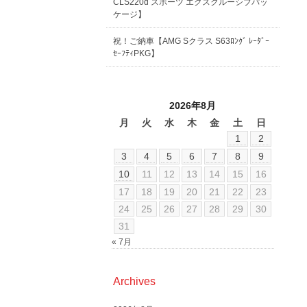
CLS220d スポーツ エクスクルーシブパッ
ケージ】
祝！ご納車【AMG Sクラス S63ﾛﾝｸﾞ ﾚｰﾀﾞｰ
ｾｰﾌﾃｨPKG】
2026年8月
月
火
水
木
金
土
日
1
2
3
4
5
6
7
8
9
10
11
12
13
14
15
16
17
18
19
20
21
22
23
24
25
26
27
28
29
30
31
« 7月
Archives