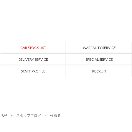
CAR STOCK LIST
WARRANTY SERVICE
DELIVERY SERVICE
SPECIAL SERVICE
STAFF PROFILE
RECRUIT
TOP
スタッフブログ
横着者