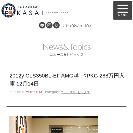
03-3687-6363
在庫車両情報
保証&サービス
News&Topics
パーツリスト
TUCとは？
ニュース&トピックス
店舗情報
アクセスマップ
2012y CLS350BL-EF AMGｽﾎﾟｰﾂPKG 288万円入
全国納車
特別作業
庫 12月14日
注文販売
自動車保険
post date:
category:
2018.12.14
ニュース&トピックス
買取無料査定
リンク
スタッフ紹介
リクルート
お問い合わせ
会社概要