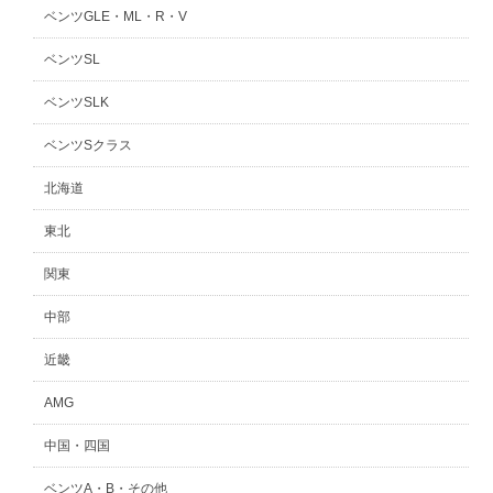
ベンツGLE・ML・R・V
ベンツSL
ベンツSLK
ベンツSクラス
北海道
東北
関東
中部
近畿
AMG
中国・四国
ベンツA・B・その他