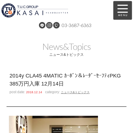
03-3687-6363
在庫車両情報
保証&サービス
News&Topics
パーツリスト
TUCとは？
ニュース&トピックス
店舗情報
アクセスマップ
2014y CLA45 4MATIC ｶｰﾎﾞﾝ＆ﾚｰﾀﾞｰｾｰﾌﾃｨPKG
全国納車
特別作業
385万円入庫 12月14日
注文販売
自動車保険
post date:
category:
2018.12.14
ニュース&トピックス
買取無料査定
リンク
スタッフ紹介
リクルート
お問い合わせ
会社概要