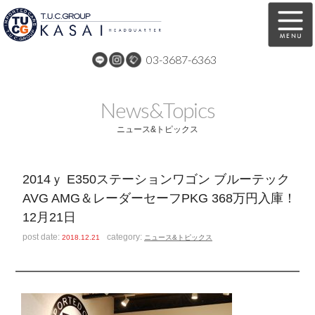
03-3687-6363
在庫車両情報
保証&サービス
News&Topics
パーツリスト
TUCとは？
ニュース&トピックス
店舗情報
アクセスマップ
2014ｙ E350ステーションワゴン ブルーテック
全国納車
特別作業
AVG AMG＆レーダーセーフPKG 368万円入庫！
12月21日
注文販売
自動車保険
post date:
category:
2018.12.21
ニュース&トピックス
買取無料査定
リンク
スタッフ紹介
リクルート
お問い合わせ
会社概要