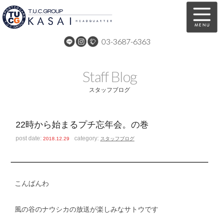
03-3687-6363
在庫車両情報
保証&サービス
Staff Blog
パーツリスト
TUCとは？
スタッフブログ
店舗情報
アクセスマップ
22時から始まるプチ忘年会。の巻
全国納車
特別作業
post date:
category:
2018.12.29
スタッフブログ
注文販売
自動車保険
買取無料査定
リンク
こんばんわ
スタッフ紹介
リクルート
風の谷のナウシカの放送が楽しみなサトウです
お問い合わせ
会社概要