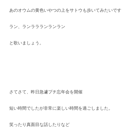
あのオウムの黄色いやつの上をサトウも歩いてみたいです
スタッフblog
納車blog
ホーム
T.U.C.GROUP
ラン、ランララランランラン
と歌いましょう。
さてさて、昨日急遽プチ忘年会を開催
短い時間でしたが非常に楽しい時間を過ごしました。
笑ったり真面目な話したりなど