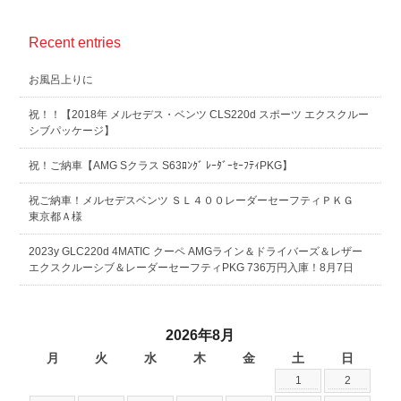
Recent entries
お風呂上りに
祝！！【2018年 メルセデス・ベンツ CLS220d スポーツ エクスクルー
シブパッケージ】
祝！ご納車【AMG Sクラス S63ﾛﾝｸﾞ ﾚｰﾀﾞｰｾｰﾌﾃｨPKG】
祝ご納車！メルセデスベンツ ＳＬ４００レーダーセーフティＰＫＧ
東京都Ａ様
2023y GLC220d 4MATIC クーペ AMGライン＆ドライバーズ＆レザー
エクスクルーシブ＆レーダーセーフティPKG 736万円入庫！8月7日
2026年8月
月
火
水
木
金
土
日
1
2