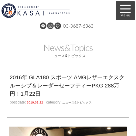
03-3687-6363
在庫車両情報
保証&サービス
News&Topics
パーツリスト
TUCとは？
ニュース&トピックス
店舗情報
アクセスマップ
2016年 GLA180 スポーツ AMGレザーエクスク
全国納車
特別作業
ルーシブ＆レーダーセーフティーPKG 288万
円！1月22日
注文販売
自動車保険
post date:
category:
2019.01.22
ニュース&トピックス
買取無料査定
リンク
スタッフ紹介
リクルート
お問い合わせ
会社概要