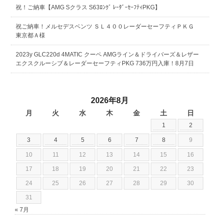
祝！ご納車【AMG Sクラス S63ﾛﾝｸﾞ ﾚｰﾀﾞｰｾｰﾌﾃｨPKG】
祝ご納車！メルセデスベンツ ＳＬ４００レーダーセーフティＰＫＧ
東京都Ａ様
2023y GLC220d 4MATIC クーペ AMGライン＆ドライバーズ＆レザー
エクスクルーシブ＆レーダーセーフティPKG 736万円入庫！8月7日
2026年8月
月
火
水
木
金
土
日
1
2
3
4
5
6
7
8
9
10
11
12
13
14
15
16
17
18
19
20
21
22
23
24
25
26
27
28
29
30
31
« 7月