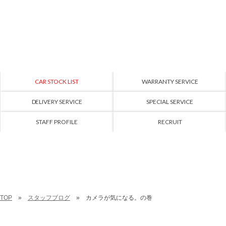
CAR STOCK LIST
WARRANTY SERVICE
DELIVERY SERVICE
SPECIAL SERVICE
STAFF PROFILE
RECRUIT
TOP
スタッフブログ
カメラが気になる。の巻