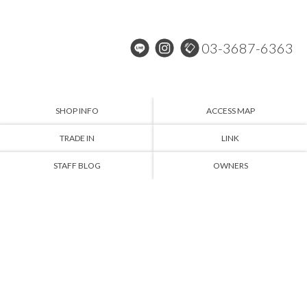
03-3687-6363
SHOP INFO
ACCESS MAP
TRADE IN
LINK
STAFF BLOG
OWNERS