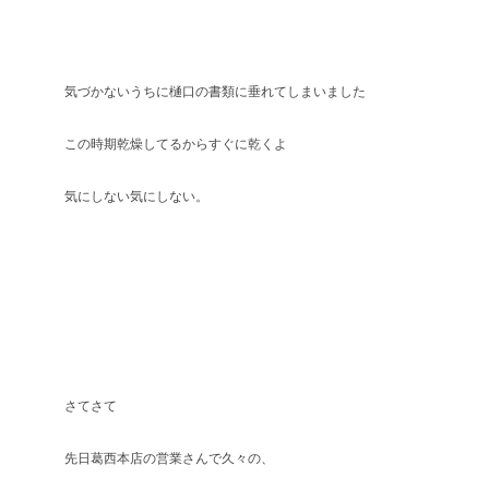
気づかないうちに樋口の書類に垂れてしまいました
この時期乾燥してるからすぐに乾くよ
気にしない気にしない。
さてさて
先日葛西本店の営業さんで久々の、