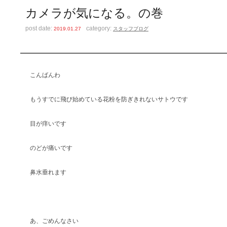
カメラが気になる。の巻
post date:
category:
2019.01.27
スタッフブログ
こんばんわ
もうすでに飛び始めている花粉を防ぎきれないサトウです
目が痒いです
のどが痛いです
鼻水垂れます
あ、ごめんなさい