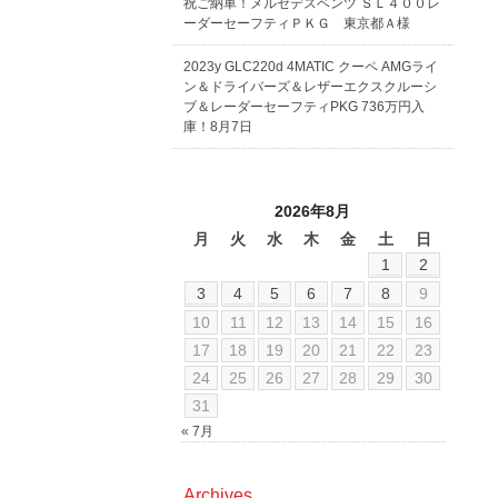
祝ご納車！メルセデスベンツ ＳＬ４００レ
ーダーセーフティＰＫＧ 東京都Ａ様
2023y GLC220d 4MATIC クーペ AMGライ
ン＆ドライバーズ＆レザーエクスクルーシ
ブ＆レーダーセーフティPKG 736万円入
庫！8月7日
2026年8月
月
火
水
木
金
土
日
1
2
3
4
5
6
7
8
9
10
11
12
13
14
15
16
17
18
19
20
21
22
23
24
25
26
27
28
29
30
31
« 7月
Archives