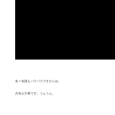
各々知識もバラバラですからね
共有が大事です。うんうん。