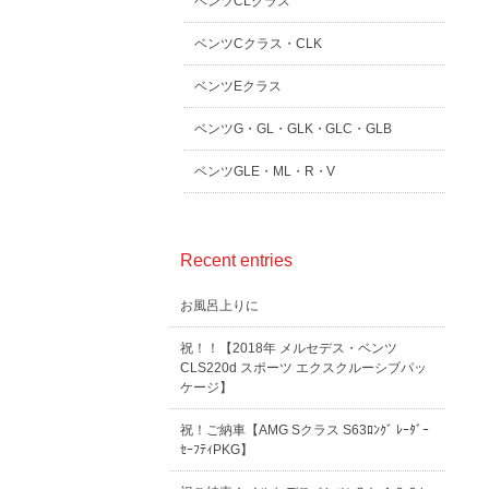
ベンツCLクラス
ベンツCクラス・CLK
ベンツEクラス
ベンツG・GL・GLK・GLC・GLB
ベンツGLE・ML・R・V
Recent entries
お風呂上りに
祝！！【2018年 メルセデス・ベンツ
CLS220d スポーツ エクスクルーシブパッ
ケージ】
祝！ご納車【AMG Sクラス S63ﾛﾝｸﾞ ﾚｰﾀﾞｰ
ｾｰﾌﾃｨPKG】