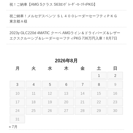
祝！ご納車【AMG Sクラス S63ﾛﾝｸﾞ ﾚｰﾀﾞｰｾｰﾌﾃｨPKG】
祝ご納車！メルセデスベンツ ＳＬ４００レーダーセーフティＰＫＧ
東京都Ａ様
2023y GLC220d 4MATIC クーペ AMGライン＆ドライバーズ＆レザー
エクスクルーシブ＆レーダーセーフティPKG 736万円入庫！8月7日
2026年8月
月
火
水
木
金
土
日
1
2
3
4
5
6
7
8
9
10
11
12
13
14
15
16
17
18
19
20
21
22
23
24
25
26
27
28
29
30
31
« 7月