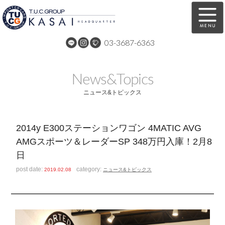
03-3687-6363
在庫車両情報
保証&サービス
News&Topics
パーツリスト
TUCとは？
ニュース&トピックス
店舗情報
アクセスマップ
2014y E300ステーションワゴン 4MATIC AVG
全国納車
特別作業
AMGスポーツ＆レーダーSP 348万円入庫！2月8
日
注文販売
自動車保険
post date:
category:
2019.02.08
ニュース&トピックス
買取無料査定
リンク
スタッフ紹介
リクルート
お問い合わせ
会社概要