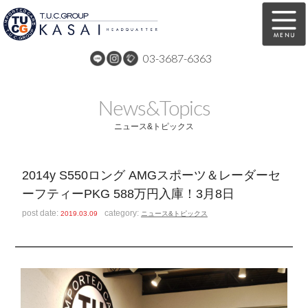
03-3687-6363
在庫車両情報
保証&サービス
News&Topics
パーツリスト
TUCとは？
ニュース&トピックス
店舗情報
アクセスマップ
2014y S550ロング AMGスポーツ＆レーダーセ
全国納車
特別作業
ーフティーPKG 588万円入庫！3月8日
注文販売
自動車保険
post date:
category:
2019.03.09
ニュース&トピックス
買取無料査定
リンク
スタッフ紹介
リクルート
お問い合わせ
会社概要