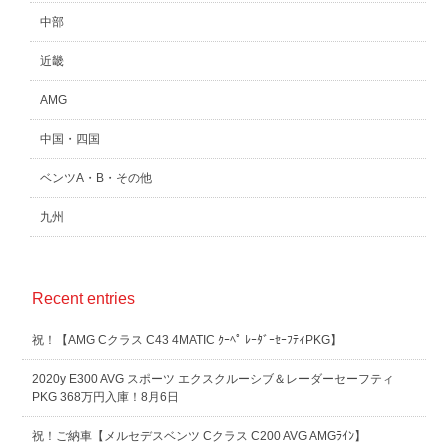
中部
近畿
AMG
中国・四国
ベンツA・B・その他
九州
Recent entries
祝！【AMG Cクラス C43 4MATIC ｸｰﾍﾟ ﾚｰﾀﾞｰｾｰﾌﾃｨPKG】
2020y E300 AVG スポーツ エクスクルーシブ＆レーダーセーフティ
PKG 368万円入庫！8月6日
祝！ご納車【メルセデスベンツ Cクラス C200 AVG AMGﾗｲﾝ】