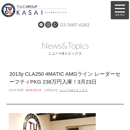
03-3687-6363
在庫車両情報
保証&サービス
News&Topics
パーツリスト
TUCとは？
ニュース&トピックス
店舗情報
アクセスマップ
2013y CLA250 4MATIC AMGライン レーダーセ
全国納車
特別作業
ーフティPKG 238万円入庫！3月23日
注文販売
自動車保険
post date:
category:
2019.03.23
ニュース&トピックス
買取無料査定
リンク
スタッフ紹介
リクルート
お問い合わせ
会社概要