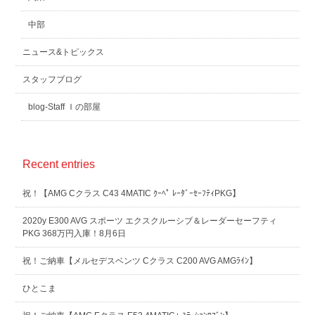
中部
ニュース&トピックス
スタッフブログ
blog-Staff Ｉの部屋
Recent entries
祝！【AMG Cクラス C43 4MATIC ｸｰﾍﾟ ﾚｰﾀﾞｰｾｰﾌﾃｨPKG】
2020y E300 AVG スポーツ エクスクルーシブ＆レーダーセーフティ
PKG 368万円入庫！8月6日
祝！ご納車【メルセデスベンツ Cクラス C200 AVG AMGﾗｲﾝ】
ひとこま