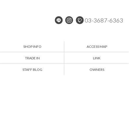
03-3687-6363
SHOP INFO
ACCESS MAP
TRADE IN
LINK
STAFF BLOG
OWNERS