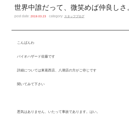
世界中誰だって、微笑めば仲良しさ
post date:
category:
2019.03.23
スタッフブログ
こんばんわ
バイオハザード佐藤です
詳細については東葛西店、八潮店の方がご存じです
聞いてみて下さい
悪気はありません、いたって事故であります。はい。