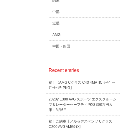
関東
中部
近畿
AMG
中国・四国
Recent entries
祝！【AMG Cクラス C43 4MATIC ｸｰﾍﾟ ﾚｰ
ﾀﾞｰｾｰﾌﾃｨPKG】
2020y E300 AVG スポーツ エクスクルーシ
ブ＆レーダーセーフティPKG 368万円入
庫！8月6日
祝！ご納車【メルセデスベンツ Cクラス
C200 AVG AMGﾗｲﾝ】