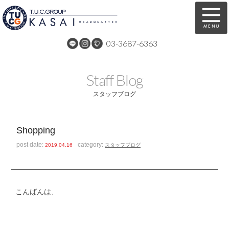
03-3687-6363
在庫車両情報
保証&サービス
Staff Blog
パーツリスト
TUCとは？
スタッフブログ
店舗情報
アクセスマップ
Shopping
全国納車
特別作業
post date:
category:
2019.04.16
スタッフブログ
注文販売
自動車保険
買取無料査定
リンク
こんばんは、
スタッフ紹介
リクルート
お問い合わせ
会社概要