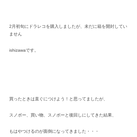
スタッフblog
納車blog
ホーム
T.U.C.GROUP
2月初旬にドラレコを購入しましたが、未だに箱を開封してい
ません
ishizawaです。
買ったときは直ぐにつけよう！と思ってましたが、
スノボー、買い物、スノボーと後回しにしてきた結果、
もはやつけるのが面倒になってきました・・・