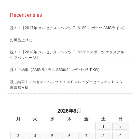
Recent entries
祝！！【2017年 メルセデス・ベンツ CLA180 スポーツ AMGライン】
お風呂上りに
祝！！【2018年 メルセデス・ベンツ CLS220d スポーツ エクスクルー
シブパッケージ】
祝！ご納車【AMG Sクラス S63ﾛﾝｸﾞ ﾚｰﾀﾞｰｾｰﾌﾃｨPKG】
祝ご納車！メルセデスベンツ ＳＬ４００レーダーセーフティＰＫＧ
東京都Ａ様
2026年8月
月
火
水
木
金
土
日
1
2
3
4
5
6
7
8
9