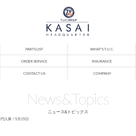
PARTS LIST
WHAT'S T.U.C.
ORDER SERVICE
INSURANCE
CONTACT US
COMPANY
News&Topics
ニュース&トピックス
3万円入庫！5月15日