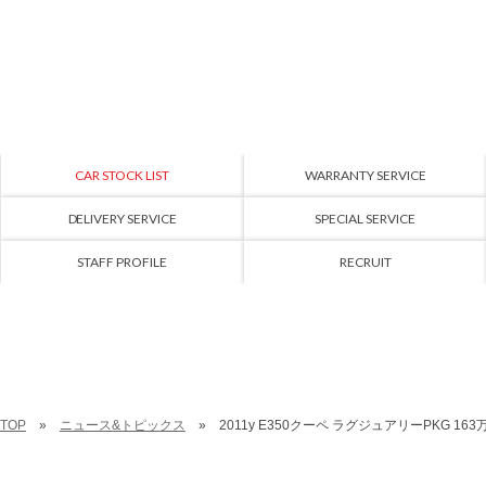
CAR STOCK LIST
WARRANTY SERVICE
DELIVERY SERVICE
SPECIAL SERVICE
STAFF PROFILE
RECRUIT
TOP
ニュース&トピックス
2011y E350クーペ ラグジュアリーPKG 16