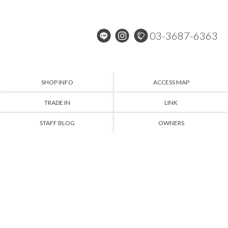
03-3687-6363
SHOP INFO
ACCESS MAP
TRADE IN
LINK
STAFF BLOG
OWNERS