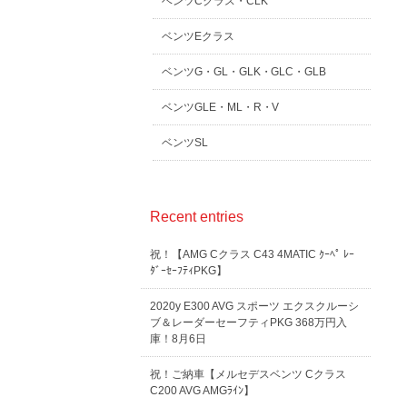
ベンツCクラス・CLK
ベンツEクラス
ベンツG・GL・GLK・GLC・GLB
ベンツGLE・ML・R・V
ベンツSL
Recent entries
祝！【AMG Cクラス C43 4MATIC ｸｰﾍﾟ ﾚｰ
ﾀﾞｰｾｰﾌﾃｨPKG】
2020y E300 AVG スポーツ エクスクルーシ
ブ＆レーダーセーフティPKG 368万円入
庫！8月6日
祝！ご納車【メルセデスベンツ Cクラス
C200 AVG AMGﾗｲﾝ】