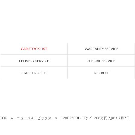
CAR STOCK LIST
WARRANTY SERVICE
DELIVERY SERVICE
SPECIAL SERVICE
STAFF PROFILE
RECRUIT
TOP
ニュース&トピックス
12yE250BL-EFｸｰﾍﾟ 208万円入庫！7月7日