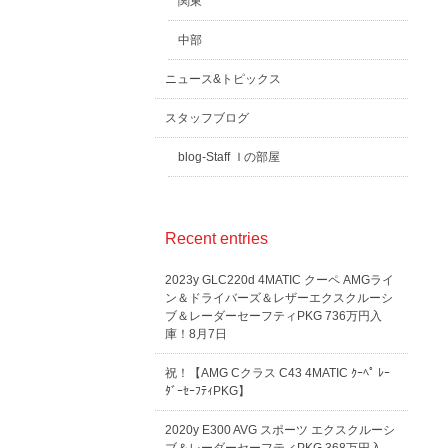
関東
中部
ニュース&トピックス
スタッフブログ
blog-Staff Ｉの部屋
Recent entries
2023y GLC220d 4MATIC クーペ AMGライ
ン＆ドライバーズ＆レザーエクスクルーシ
ブ＆レーダーセーフティPKG 736万円入
庫！8月7日
祝！【AMG Cクラス C43 4MATIC ｸｰﾍﾟ ﾚｰ
ﾀﾞｰｾｰﾌﾃｨPKG】
2020y E300 AVG スポーツ エクスクルーシ