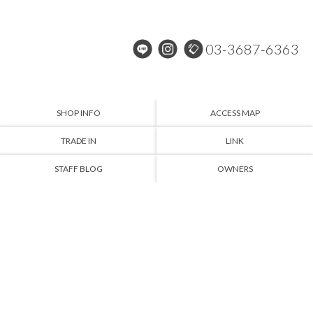
03-3687-6363
SHOP INFO
ACCESS MAP
TRADE IN
LINK
STAFF BLOG
OWNERS