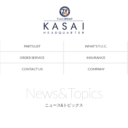
PARTS LIST
WHAT'S T.U.C.
ORDER SERVICE
INSURANCE
CONTACT US
COMPANY
News&Topics
ニュース&トピックス