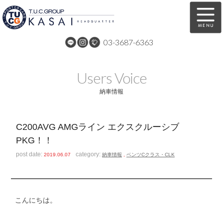
03-3687-6363
在庫車両情報
保証&サービス
Users Voice
パーツリスト
TUCとは？
納車情報
店舗情報
アクセスマップ
C200AVG AMGライン エクスクルーシブ
全国納車
特別作業
PKG！！
注文販売
自動車保険
post date:
category:
2019.06.07
納車情報
,
ベンツCクラス・CLK
買取無料査定
リンク
スタッフ紹介
リクルート
こんにちは。
お問い合わせ
会社概要