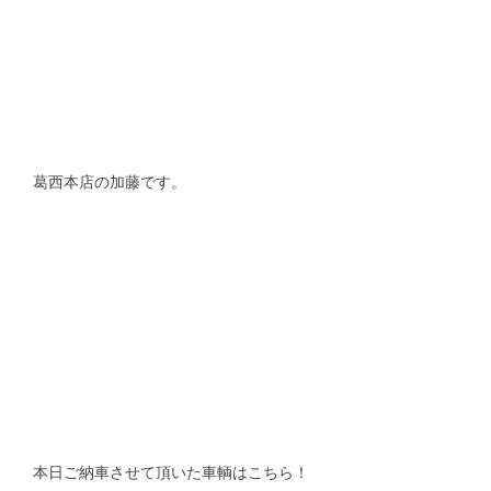
スタッフblog
納車blog
ホーム
T.U.C.GROUP
葛西本店の加藤です。
本日ご納車させて頂いた車輌はこちら！