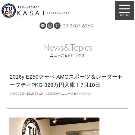
03-3687-6363
在庫車両情報
保証&サービス
News&Topics
パーツリスト
TUCとは？
ニュース&トピックス
店舗情報
アクセスマップ
2016y E250クーペ AMGスポーツ＆レーダーセ
全国納車
特別作業
ーフティPKG 328万円入庫！7月10日
注文販売
自動車保険
post date:
category:
2019.07.10
ニュース&トピックス
買取無料査定
リンク
スタッフ紹介
リクルート
お問い合わせ
会社概要