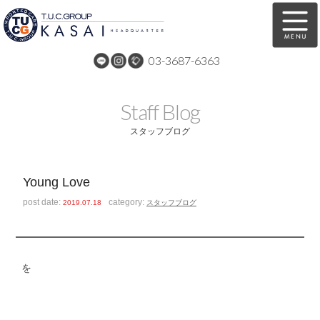
03-3687-6363
在庫車両情報
保証&サービス
Staff Blog
パーツリスト
TUCとは？
スタッフブログ
店舗情報
アクセスマップ
Young Love
全国納車
特別作業
post date:
category:
2019.07.18
スタッフブログ
注文販売
自動車保険
買取無料査定
リンク
を
スタッフ紹介
リクルート
お問い合わせ
会社概要