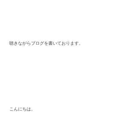
スタッフblog
納車blog
ホーム
T.U.C.GROUP
聴きながらブログを書いております。
こんにちは。