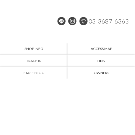
03-3687-6363
SHOP INFO
ACCESS MAP
TRADE IN
LINK
STAFF BLOG
OWNERS