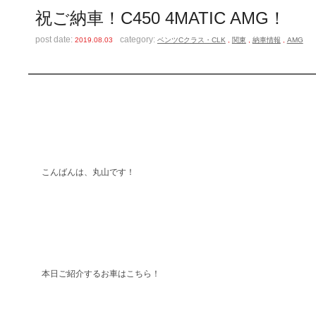
祝ご納車！C450 4MATIC AMG！
post date:
category:
2019.08.03
ベンツCクラス・CLK
,
関東
,
納車情報
,
AMG
こんばんは、丸山です！
本日ご紹介するお車はこちら！