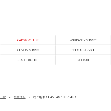
CAR STOCK LIST
WARRANTY SERVICE
DELIVERY SERVICE
SPECIAL SERVICE
STAFF PROFILE
RECRUIT
TOP
納車情報
祝ご納車！C450 4MATIC AMG！