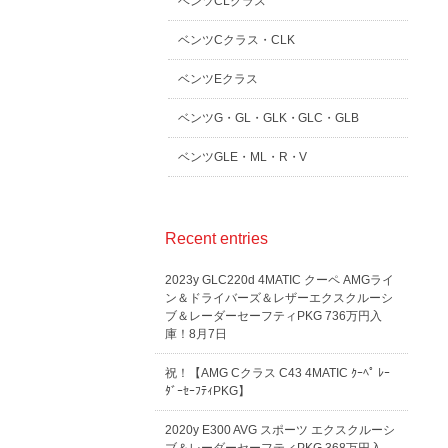
ベンツCLクラス
ベンツCクラス・CLK
ベンツEクラス
ベンツG・GL・GLK・GLC・GLB
ベンツGLE・ML・R・V
Recent entries
2023y GLC220d 4MATIC クーペ AMGライ
ン＆ドライバーズ＆レザーエクスクルーシ
ブ＆レーダーセーフティPKG 736万円入
庫！8月7日
祝！【AMG Cクラス C43 4MATIC ｸｰﾍﾟ ﾚｰ
ﾀﾞｰｾｰﾌﾃｨPKG】
2020y E300 AVG スポーツ エクスクルーシ