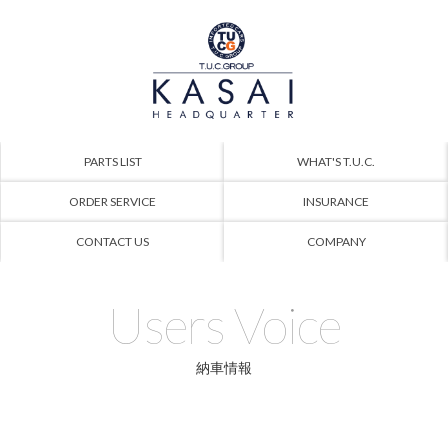
PARTS LIST
WHAT'S T.U.C.
ORDER SERVICE
INSURANCE
CONTACT US
COMPANY
Users Voice
納車情報