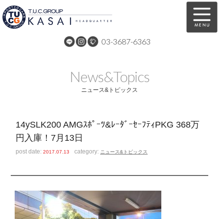
03-3687-6363
在庫車両情報
保証&サービス
News&Topics
パーツリスト
TUCとは？
ニュース&トピックス
店舗情報
アクセスマップ
14ySLK200 AMGｽﾎﾟｰﾂ&ﾚｰﾀﾞｰｾｰﾌﾃｨPKG 368万
全国納車
特別作業
円入庫！7月13日
注文販売
自動車保険
post date:
category:
2017.07.13
ニュース&トピックス
買取無料査定
リンク
スタッフ紹介
リクルート
お問い合わせ
会社概要