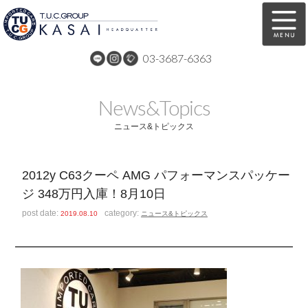
03-3687-6363
在庫車両情報
保証&サービス
News&Topics
パーツリスト
TUCとは？
ニュース&トピックス
店舗情報
アクセスマップ
2012y C63クーペ AMG パフォーマンスパッケー
全国納車
特別作業
ジ 348万円入庫！8月10日
注文販売
自動車保険
post date:
category:
2019.08.10
ニュース&トピックス
買取無料査定
リンク
スタッフ紹介
リクルート
お問い合わせ
会社概要