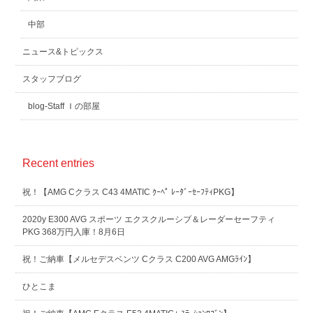
中部
ニュース&トピックス
スタッフブログ
blog-Staff Ｉの部屋
Recent entries
祝！【AMG Cクラス C43 4MATIC ｸｰﾍﾟ ﾚｰﾀﾞｰｾｰﾌﾃｨPKG】
2020y E300 AVG スポーツ エクスクルーシブ＆レーダーセーフティ
PKG 368万円入庫！8月6日
祝！ご納車【メルセデスベンツ Cクラス C200 AVG AMGﾗｲﾝ】
ひとこま