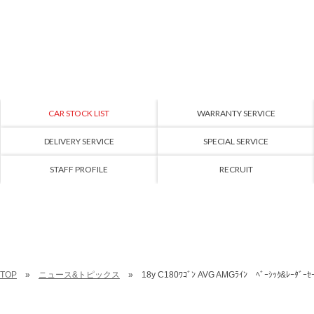
CAR STOCK LIST
WARRANTY SERVICE
DELIVERY SERVICE
SPECIAL SERVICE
STAFF PROFILE
RECRUIT
TOP
ニュース&トピックス
18y C180ﾜｺﾞﾝ AVG AMGﾗｲﾝ ﾍﾞｰｼｯｸ&ﾚｰ