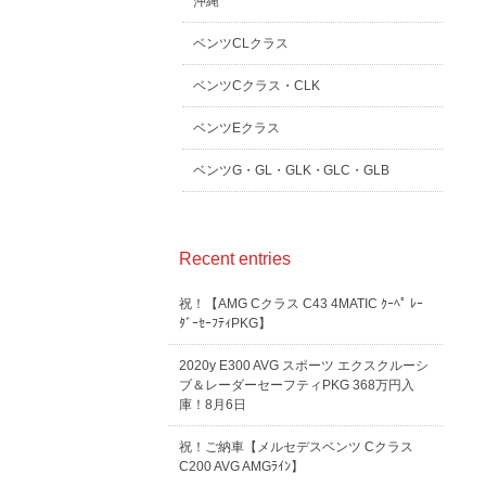
沖縄
ベンツCLクラス
ベンツCクラス・CLK
ベンツEクラス
ベンツG・GL・GLK・GLC・GLB
Recent entries
祝！【AMG Cクラス C43 4MATIC ｸｰﾍﾟ ﾚｰ
ﾀﾞｰｾｰﾌﾃｨPKG】
2020y E300 AVG スポーツ エクスクルーシ
ブ＆レーダーセーフティPKG 368万円入
庫！8月6日
祝！ご納車【メルセデスベンツ Cクラス
C200 AVG AMGﾗｲﾝ】