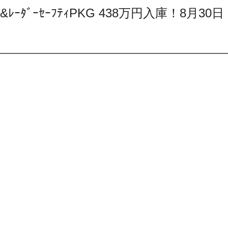
ｼｯｸ&ﾚｰﾀﾞｰｾｰﾌﾃｨPKG 438万円入庫！8月30日