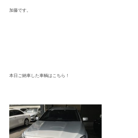
加藤です。
スタッフblog
納車blog
ホーム
T.U.C.GROUP
本日ご納車した車輌はこちら！