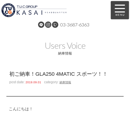
03-3687-6363
在庫車両情報
保証&サービス
Users Voice
パーツリスト
TUCとは？
納車情報
店舗情報
アクセスマップ
初ご納車！GLA250 4MATIC スポーツ！！
全国納車
特別作業
post date:
category:
2019.09.01
納車情報
注文販売
自動車保険
買取無料査定
リンク
こんにちは！
スタッフ紹介
リクルート
お問い合わせ
会社概要