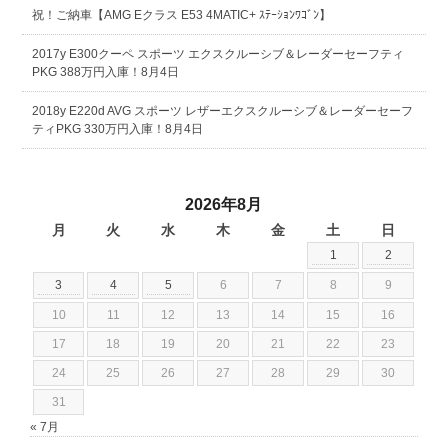
祝！ご納車【AMG Eクラス E53 4MATIC+ ｽﾃｰｼｮﾝﾜｺﾞﾝ】
2017y E300クーペ スポーツ エクスクルーシブ＆レーダーセーフティ
PKG 388万円入庫！8月4日
2018y E220d AVG スポーツ レザーエクスクルーシブ＆レーダーセーフ
ティPKG 330万円入庫！8月4日
2026年8月
月
火
水
木
金
土
日
1
2
3
4
5
6
7
8
9
10
11
12
13
14
15
16
17
18
19
20
21
22
23
24
25
26
27
28
29
30
31
« 7月