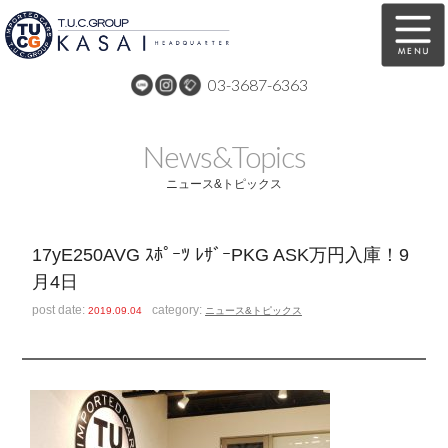
03-3687-6363
在庫車両情報
保証&サービス
News&Topics
パーツリスト
TUCとは？
ニュース&トピックス
店舗情報
アクセスマップ
17yE250AVG ｽﾎﾟｰﾂ ﾚｻﾞｰPKG ASK万円入庫！9
全国納車
特別作業
月4日
注文販売
自動車保険
post date:
category:
2019.09.04
ニュース&トピックス
買取無料査定
リンク
スタッフ紹介
リクルート
お問い合わせ
会社概要