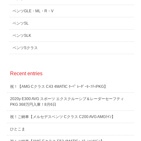
ベンツGLE・ML・R・V
ベンツSL
ベンツSLK
ベンツSクラス
Recent entries
祝！【AMG Cクラス C43 4MATIC ｸｰﾍﾟ ﾚｰﾀﾞｰｾｰﾌﾃｨPKG】
2020y E300 AVG スポーツ エクスクルーシブ＆レーダーセーフティ
PKG 368万円入庫！8月6日
祝！ご納車【メルセデスベンツ Cクラス C200 AVG AMGﾗｲﾝ】
ひとこま