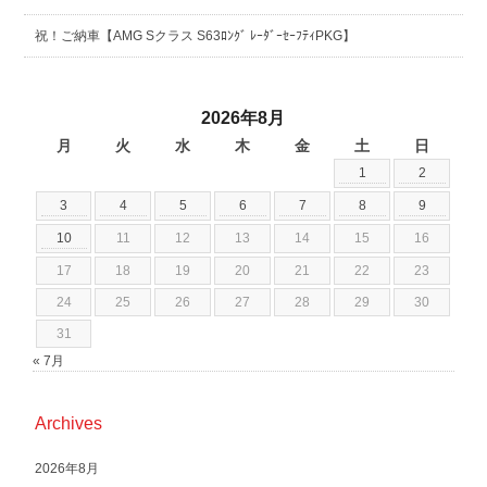
祝！ご納車【AMG Sクラス S63ﾛﾝｸﾞ ﾚｰﾀﾞｰｾｰﾌﾃｨPKG】
2026年8月
月
火
水
木
金
土
日
1
2
3
4
5
6
7
8
9
10
11
12
13
14
15
16
17
18
19
20
21
22
23
24
25
26
27
28
29
30
31
« 7月
Archives
2026年8月