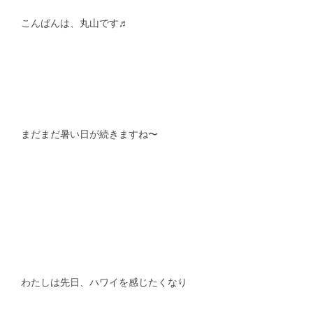
こんばんは、丸山です♬
スタッフblog
納車blog
ホーム
T.U.C.GROUP
まだまだ暑い日が続きますね〜
わたしは先日、ハワイを感じたくなり