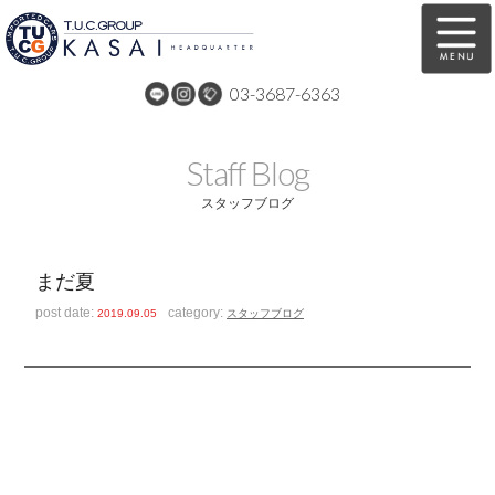
03-3687-6363
在庫車両情報
保証&サービス
Staff Blog
パーツリスト
TUCとは？
スタッフブログ
店舗情報
アクセスマップ
まだ夏
全国納車
特別作業
post date:
category:
2019.09.05
スタッフブログ
注文販売
自動車保険
買取無料査定
リンク
スタッフ紹介
リクルート
お問い合わせ
会社概要