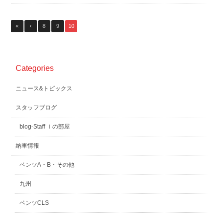
«
‹
8
9
10
Categories
ニュース&トピックス
スタッフブログ
blog-Staff Ｉの部屋
納車情報
ベンツA・B・その他
九州
ベンツCLS