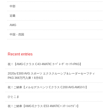
中部
近畿
AMG
中国・四国
Recent entries
祝！【AMG Cクラス C43 4MATIC ｸｰﾍﾟ ﾚｰﾀﾞｰｾｰﾌﾃｨPKG】
2020y E300 AVG スポーツ エクスクルーシブ＆レーダーセーフティ
PKG 368万円入庫！8月6日
祝！ご納車【メルセデスベンツ Cクラス C200 AVG AMGﾗｲﾝ】
ひとこま
祝！ご納車【AMG Eクラス E53 4MATIC+ ｽﾃｰｼｮﾝﾜｺﾞﾝ】