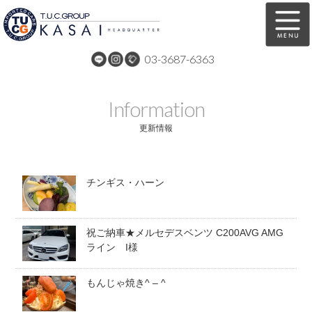
03-3687-6363
在庫車両情報
保証&サービス
Information
パーツリスト
TUCとは？
更新情報
店舗情報
アクセスマップ
チンギス・ハーン
全国納車
特別作業
注文販売
自動車保険
祝ご納車★メルセデスベンツ C200AVG AMG
買取無料査定
リンク
ライン I様
スタッフ紹介
リクルート
もんじゃ焼き^ – ^
お問い合わせ
会社概要