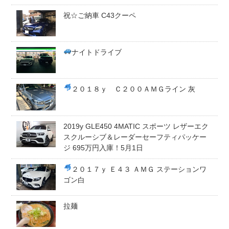
祝☆ご納車 C43クーペ
スタッフblog
納車blog
ホーム
T.U.C.GROUP
ナイトドライブ
２０１８ｙ Ｃ２００ＡＭＧライン 灰
2019y GLE450 4MATIC スポーツ レザーエク
スクルーシブ＆レーダーセーフティパッケー
ジ 695万円入庫！5月1日
２０１７ｙ Ｅ４３ ＡＭＧ ステーションワ
ゴン白
拉麺