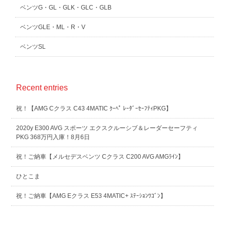
ベンツG・GL・GLK・GLC・GLB
ベンツGLE・ML・R・V
ベンツSL
Recent entries
祝！【AMG Cクラス C43 4MATIC ｸｰﾍﾟ ﾚｰﾀﾞｰｾｰﾌﾃｨPKG】
2020y E300 AVG スポーツ エクスクルーシブ＆レーダーセーフティ
PKG 368万円入庫！8月6日
祝！ご納車【メルセデスベンツ Cクラス C200 AVG AMGﾗｲﾝ】
ひとこま
祝！ご納車【AMG Eクラス E53 4MATIC+ ｽﾃｰｼｮﾝﾜｺﾞﾝ】