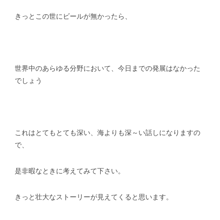
きっとこの世にビールが無かったら、
スタッフblog
納車blog
ホーム
T.U.C.GROUP
世界中のあらゆる分野において、今日までの発展はなかった
でしょう
これはとてもとても深い、海よりも深～い話しになりますの
で、
是非暇なときに考えてみて下さい。
きっと壮大なストーリーが見えてくると思います。