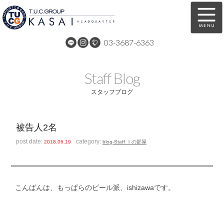
03-3687-6363
在庫車両情報
保証&サービス
Staff Blog
パーツリスト
TUCとは？
スタッフブログ
店舗情報
アクセスマップ
被告人2名
全国納車
特別作業
post date:
category:
2018.06.19
blog-Staff Ｉの部屋
注文販売
自動車保険
買取無料査定
リンク
こんばんは、もっぱらのビール派、ishizawaです。
スタッフ紹介
リクルート
お問い合わせ
会社概要