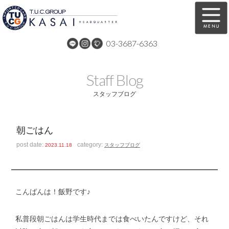
03-3687-6363
在庫車両情報
保証&サービス
Staff Blog
パーツリスト
TUCとは？
スタッフブログ
店舗情報
アクセスマップ
朝ごはん
全国納車
特別作業
post date:
category:
2023.11.18
スタッフブログ
注文販売
自動車保険
買取無料査定
リンク
こんばんは！飯野です♪
スタッフ紹介
リクルート
私普段朝ごはんは学生時代までは食べいたんですけど、それ
お問い合わせ
会社概要