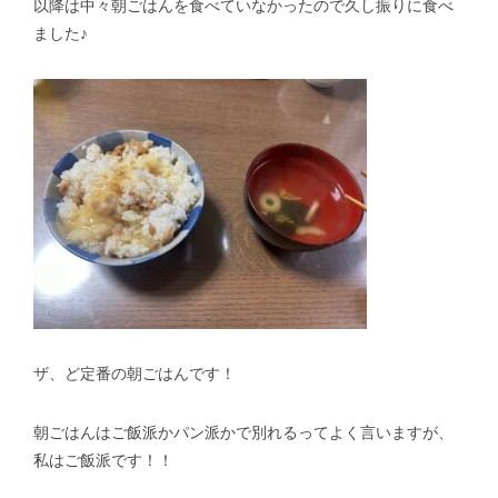
以降は中々朝ごはんを食べていなかったので久し振りに食べ
ました♪
スタッフblog
納車blog
ホーム
T.U.C.GROUP
ザ、ど定番の朝ごはんです！
朝ごはんはご飯派かパン派かで別れるってよく言いますが、
私はご飯派です！！