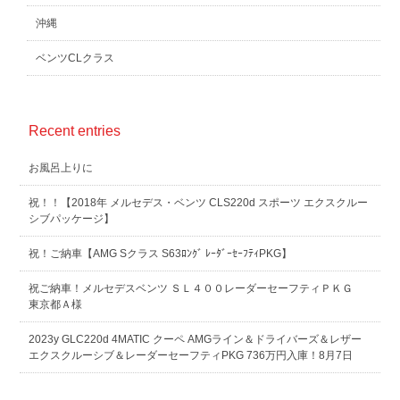
沖縄
ベンツCLクラス
Recent entries
お風呂上りに
祝！！【2018年 メルセデス・ベンツ CLS220d スポーツ エクスクルー
シブパッケージ】
祝！ご納車【AMG Sクラス S63ﾛﾝｸﾞ ﾚｰﾀﾞｰｾｰﾌﾃｨPKG】
祝ご納車！メルセデスベンツ ＳＬ４００レーダーセーフティＰＫＧ
東京都Ａ様
2023y GLC220d 4MATIC クーペ AMGライン＆ドライバーズ＆レザー
エクスクルーシブ＆レーダーセーフティPKG 736万円入庫！8月7日